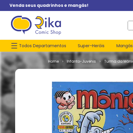
Venda seus quadrinhos e mangás!
O q
Todos Departamentos
Super-Heróis
Mangás
Infanto-Juvenis
Turma da Môni