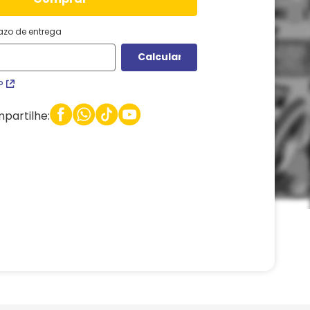
razo de entrega
P
partilhe: