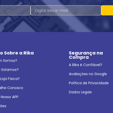
o Sobre a Rika
Segurança na 
Compra
m Somos?
A Rika é Confiável?
 Estamos?
Avaliações no Google
oja Física?
Política de Privacidade
alhe Conosco
Dados Legais
 Nosso APP
ões