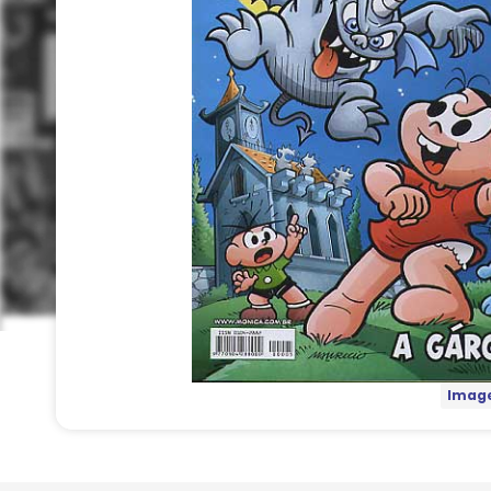
Image