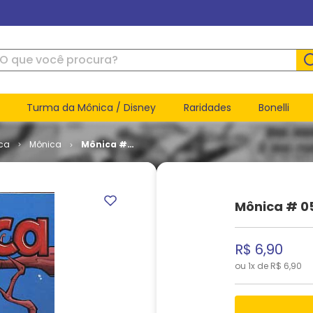
ue você procura?
Turma da Mônica / Disney
Raridades
Bonelli
ca
Mônica
Mônica #
05
Mônica # 0
R$
6
,
90
ou
1
x de
R$
6
,
90