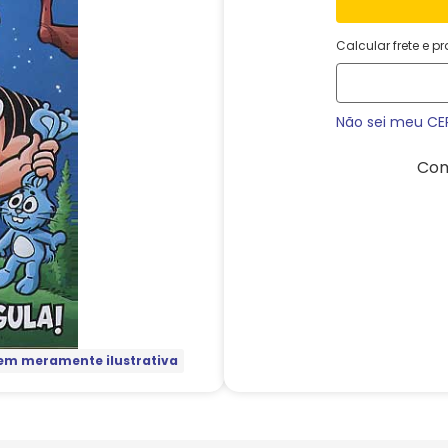
Calcular frete e p
Não sei meu CE
Com
m meramente ilustrativa