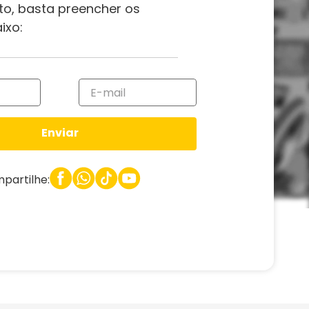
to, basta preencher os
ixo:
Enviar
partilhe: