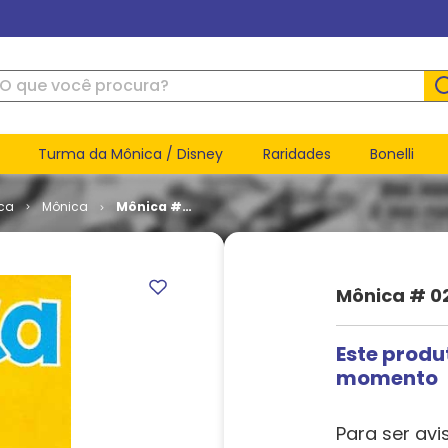
ue você procura?
Turma da Mônica / Disney
Raridades
Bonelli
ca
Mônica
Mônica #
020
Mônica # 0
Este produ
momento
Para ser avi