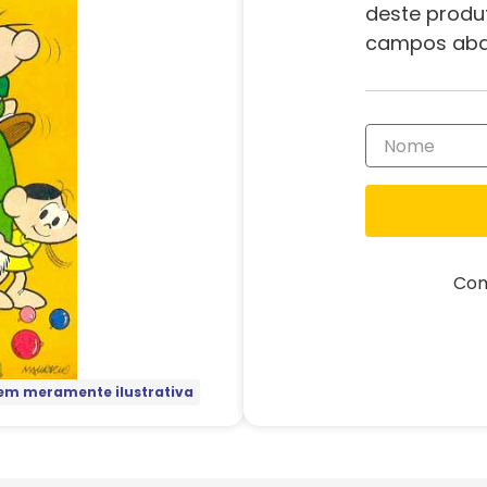
deste produ
campos aba
Com
m meramente ilustrativa