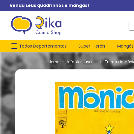
Venda seus quadrinhos e mangás!
O q
Todos Departamentos
Super-Heróis
Mangás
Infanto-Juvenis
Turma da Môni