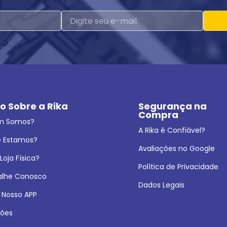
o Sobre a Rika
Segurança na 
Compra
m Somos?
A Rika é Confiável?
 Estamos?
Avaliações no Google
oja Física?
Política de Privacidade
alhe Conosco
Dados Legais
 Nosso APP
ões