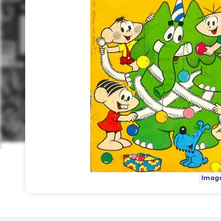
Image