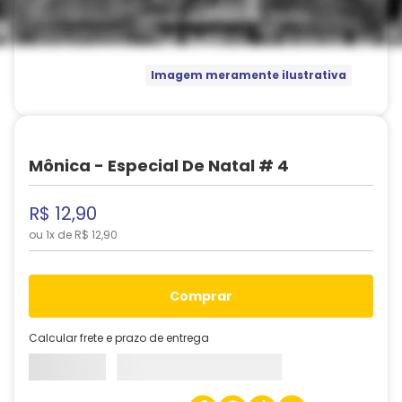
Imagem meramente ilustrativa
Mônica - Especial De Natal # 4
R$
12
,
90
ou
1
x de
R$
12
,
90
comprar
Calcular frete e prazo de entrega