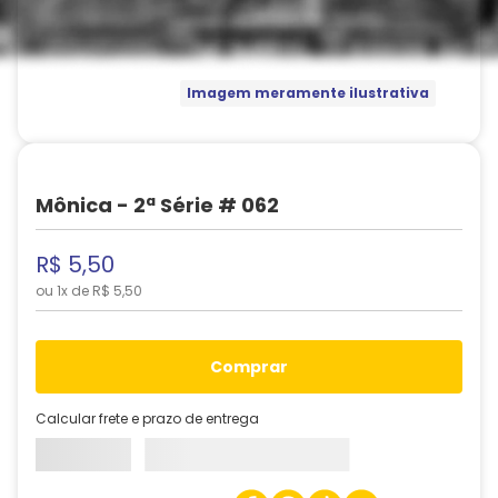
Imagem meramente ilustrativa
Mônica - 2ª Série # 062
R$
5
,
50
ou
1
x de
R$
5
,
50
comprar
Calcular frete e prazo de entrega