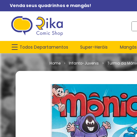
Venda seus quadrinhos e mangás!
O q
Todos Departamentos
Super-Heróis
Mangás
Infanto-Juvenis
Turma da Môni