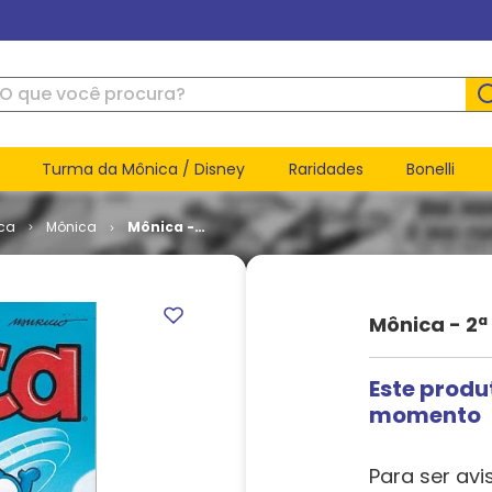
ue você procura?
Turma da Mônica / Disney
Raridades
Bonelli
ca
Mônica
Mônica -
2ª Série #
043
Mônica - 2ª
Este produ
momento
Para ser avi