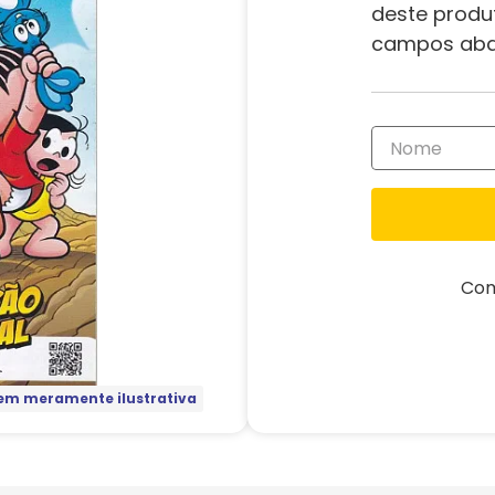
deste produ
campos aba
Com
m meramente ilustrativa