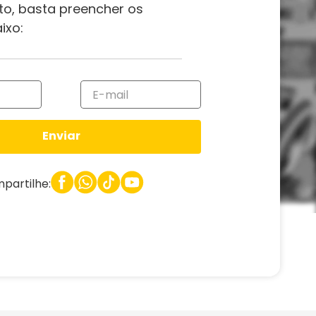
to, basta preencher os
ixo:
Enviar
partilhe: