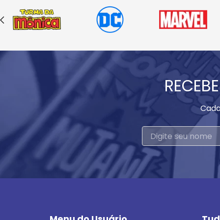
RECEBE
Cada
Menu do Usuário
Tud