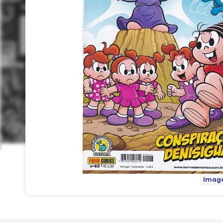
Image