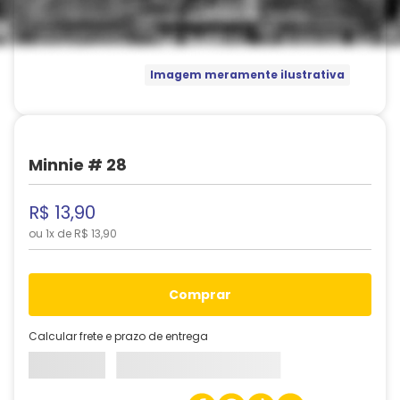
Imagem meramente ilustrativa
Minnie # 28
R$
13
,
90
ou
1
x de
R$
13
,
90
comprar
Calcular frete e prazo de entrega