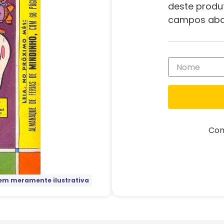
deste produ
campos aba
Com
m meramente ilustrativa