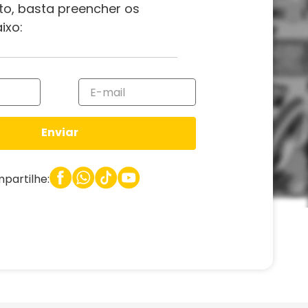
to, basta preencher os
ixo:
Enviar
partilhe: