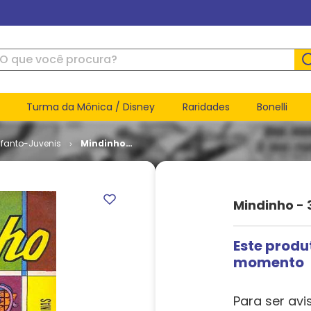
ue você procura?
Turma da Mônica / Disney
Raridades
Bonelli
nfanto-Juvenis
Mindinho -
3ª Série #
045
Mindinho - 
Este produ
momento
Para ser avi