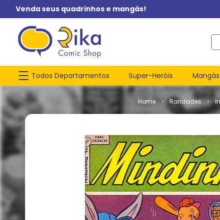
Venda seus quadrinhos e mangás!
O q
Todos Departamentos
Super-Heróis
Mangás
Raridades
I