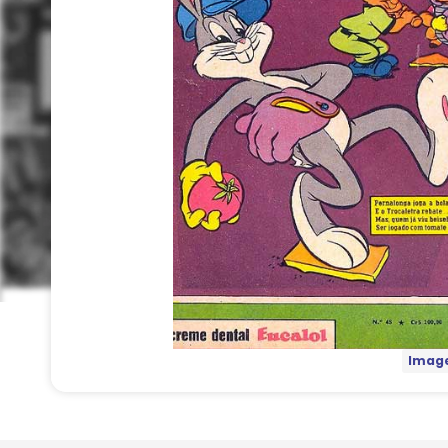
Image