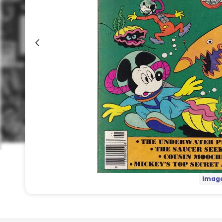
Image