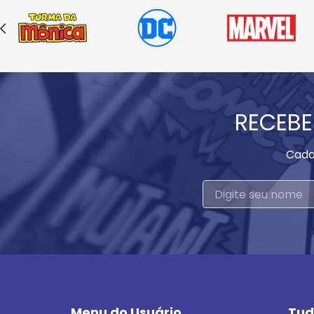
RECEBE
Cada
Menu do Usuário
Tud