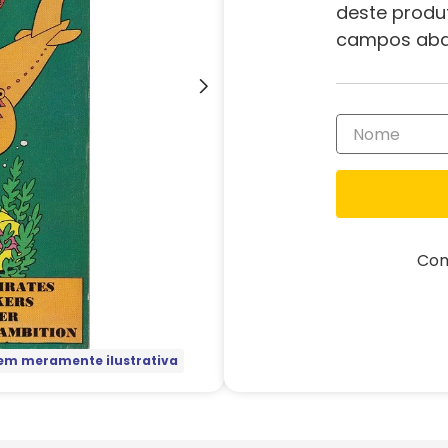
deste produ
campos aba
Com
m meramente ilustrativa