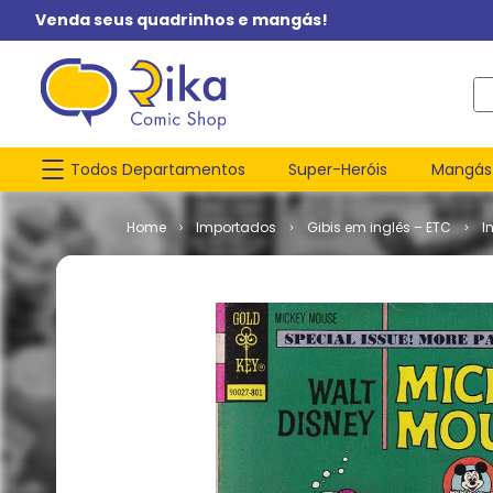
Venda seus quadrinhos e mangás!
O q
Todos Departamentos
Super-Heróis
Mangás
Importados
Gibis em inglês – ETC
I