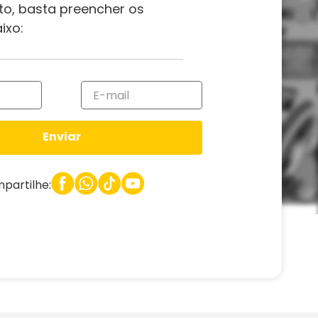
to, basta preencher os
ixo:
Enviar
partilhe: