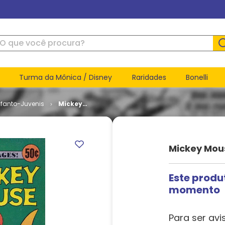
ue você procura?
Turma da Mônica / Disney
Raridades
Bonelli
nfanto-Juvenis
Mickey
Mouse #
179
Mickey Mou
Este produ
momento
Para ser avi