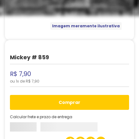
Imagem meramente ilustrativa
Mickey # 859
R$
7
,
90
ou
1
x de
R$
7
,
90
comprar
Calcular frete e prazo de entrega