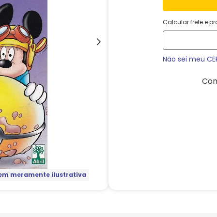
Calcular frete e p
Não sei meu CE
Com
m meramente ilustrativa