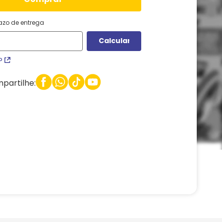
razo de entrega
P
partilhe: