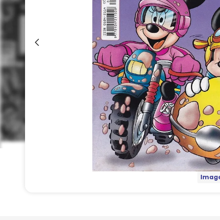
Image