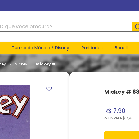
ue você procura?
Turma da Mônica / Disney
Raridades
Bonelli
ney
Mickey
Mickey #
689
Mickey # 6
R$
7
,
90
ou
1
x de
R$
7
,
90