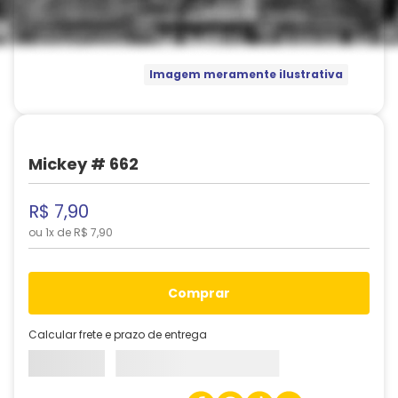
Imagem meramente ilustrativa
Mickey # 662
R$
7
,
90
ou
1
x de
R$
7
,
90
comprar
Calcular frete e prazo de entrega