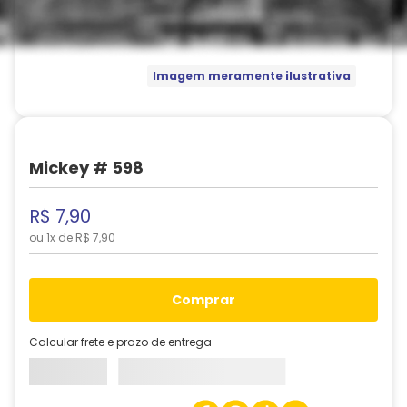
Imagem meramente ilustrativa
Mickey # 598
R$
7
,
90
ou
1
x de
R$
7
,
90
comprar
Calcular frete e prazo de entrega