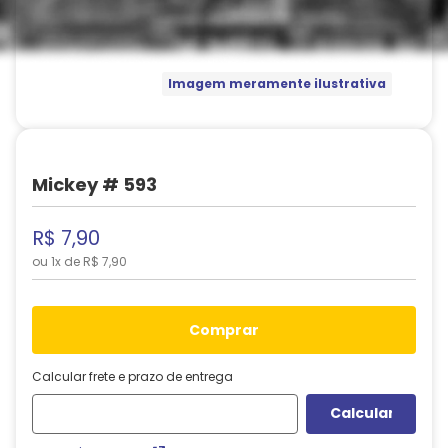
Imagem meramente ilustrativa
Mickey # 593
R$
7
,
90
ou
1
x de
R$
7
,
90
comprar
Calcular frete e prazo de entrega