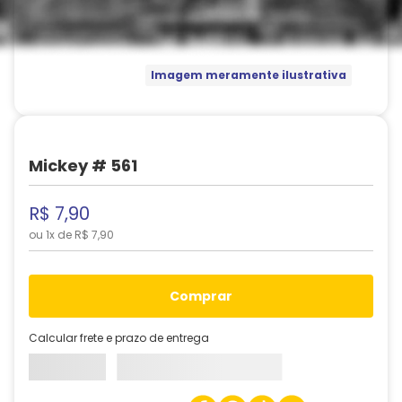
Imagem meramente ilustrativa
Mickey # 561
R$
7
,
90
ou
1
x de
R$
7
,
90
comprar
Calcular frete e prazo de entrega