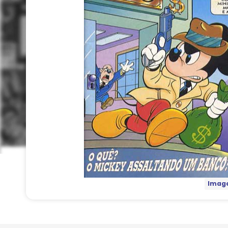
Image