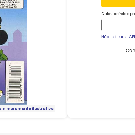
Calcular frete e p
Não sei meu CE
Com
m meramente ilustrativa