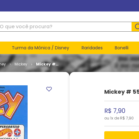
ue você procura?
Turma da Mônica / Disney
Raridades
Bonelli
ney
Mickey
Mickey #
553
Mickey # 5
R$
7
,
90
ou
1
x de
R$
7
,
90