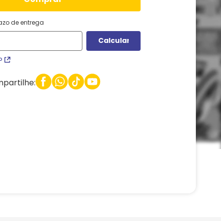
razo de entrega
P
partilhe: