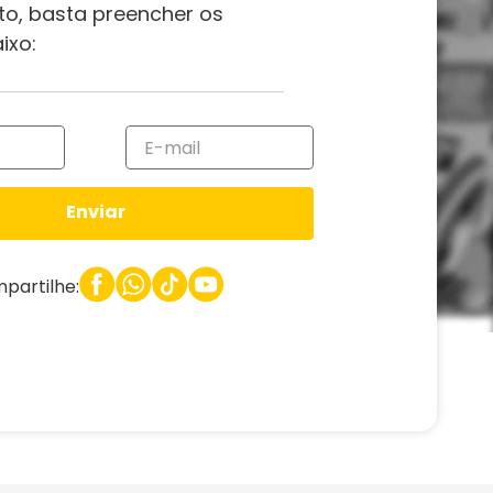
to, basta preencher os
ixo:
Enviar
partilhe: