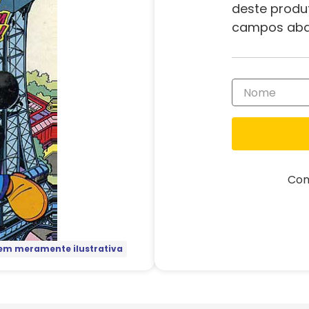
deste produ
campos aba
Com
m meramente ilustrativa