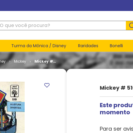
ue você procura?
Turma da Mônica / Disney
Raridades
Bonelli
ney
Mickey
Mickey #
510
Mickey # 51
Este produ
momento
Para ser avi