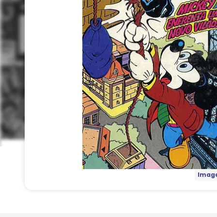
Image