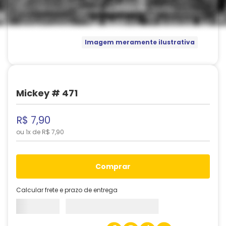
Imagem meramente ilustrativa
Mickey # 471
R$
7
,
90
ou
1
x de
R$
7
,
90
comprar
Calcular frete e prazo de entrega