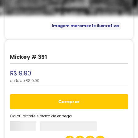
Imagem meramente ilustrativa
Mickey # 391
R$
9
,
90
ou
1
x de
R$
9
,
90
comprar
Calcular frete e prazo de entrega