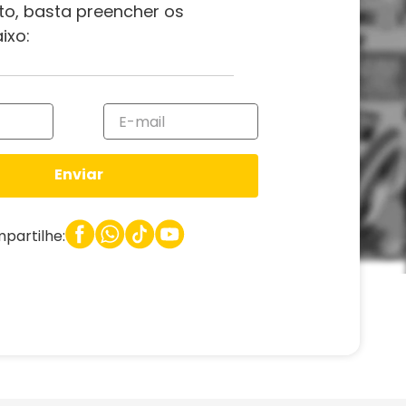
to, basta preencher os
ixo:
Enviar
partilhe: