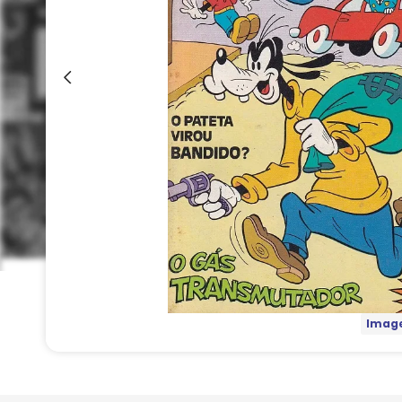
Image