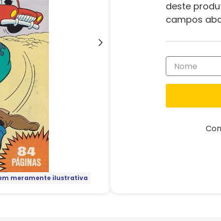
deste produ
campos aba
Com
m meramente ilustrativa