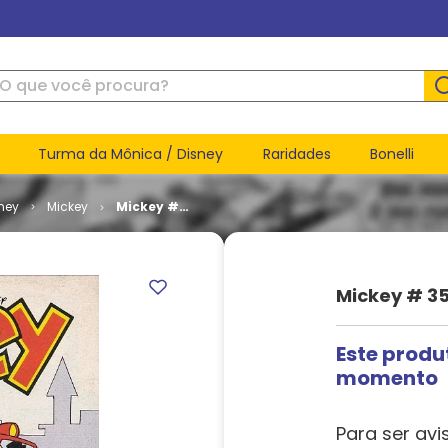
ue você procura?
Turma da Mônica / Disney
Raridades
Bonelli
ney
Mickey
Mickey #
357
Mickey # 3
Este produ
momento
Para ser avi