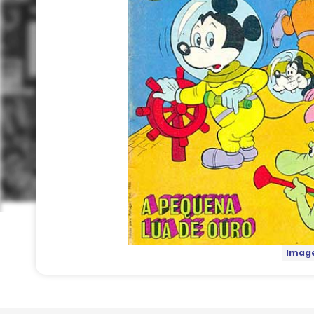
Image