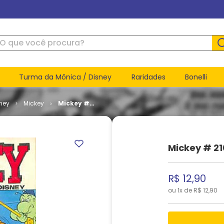
ue você procura?
Turma da Mônica / Disney
Raridades
Bonelli
ney
Mickey
Mickey #
210
Mickey # 21
R$
12
,
90
ou
1
x de
R$
12
,
90