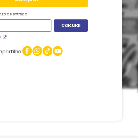
razo de entrega
P
partilhe: