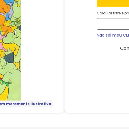
Calcular frete e p
Não sei meu CE
Com
m meramente ilustrativa