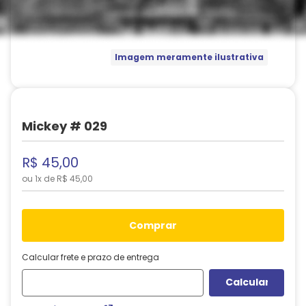
Imagem meramente ilustrativa
Mickey # 029
R$
45
,
00
ou
1
x de
R$
45
,
00
comprar
Calcular frete e prazo de entrega