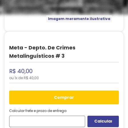
Imagem meramente ilustrativa
Meta - Depto. De Crimes
Metalinguísticos # 3
R$
40
,
00
ou
1
x de
R$
40
,
00
comprar
Calcular frete e prazo de entrega