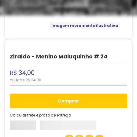
Imagem meramente ilustrativa
Ziraldo - Menino Maluquinho # 24
R$
34
,
00
ou
1
x de
R$
34
,
00
comprar
Calcular frete e prazo de entrega