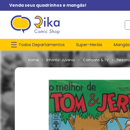
Venda seus quadrinhos e mangás!
O q
Todos Departamentos
Super-Heróis
Mangás
Infanto-Juvenis
Cartoons & TV
Person