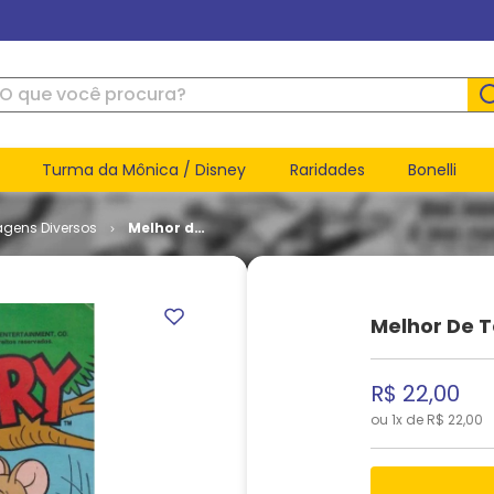
ue você procura?
Turma da Mônica / Disney
Raridades
Bonelli
agens Diversos
Melhor de
Tom e
Jerry # 28
Melhor De T
R$
22
,
00
ou
1
x de
R$
22
,
00