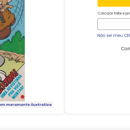
Calcular frete e p
Não sei meu CE
Com
m meramente ilustrativa