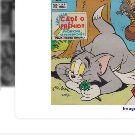
Image