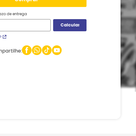
razo de entrega
P
partilhe: