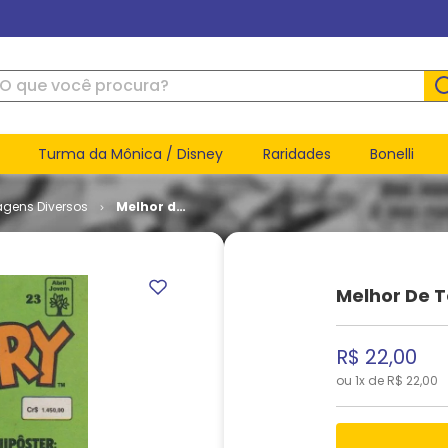
ue você procura?
Turma da Mônica / Disney
Raridades
Bonelli
agens Diversos
Melhor de
Tom e
Jerry # 23
Melhor De T
R$
22
,
00
ou
1
x de
R$
22
,
00