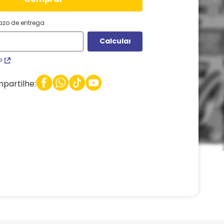
razo de entrega
P
partilhe: