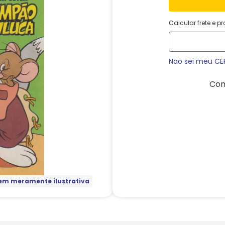
Calcular frete e p
Não sei meu CE
Com
m meramente ilustrativa