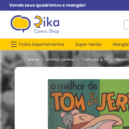
Venda seus quadrinhos e mangás!
O q
Todos Departamentos
Super-Heróis
Mangás
Infanto-Juvenis
Cartoons & TV
Person