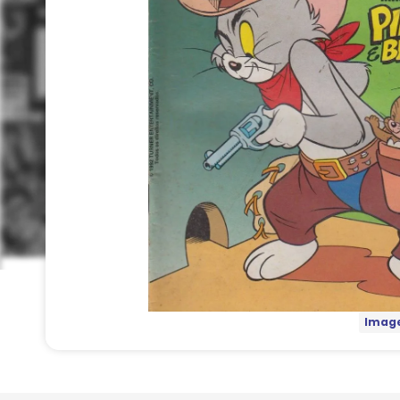
Image