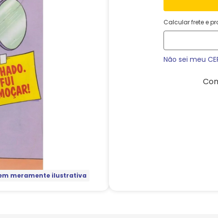
Calcular frete e p
Não sei meu CE
Com
m meramente ilustrativa