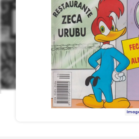
Image