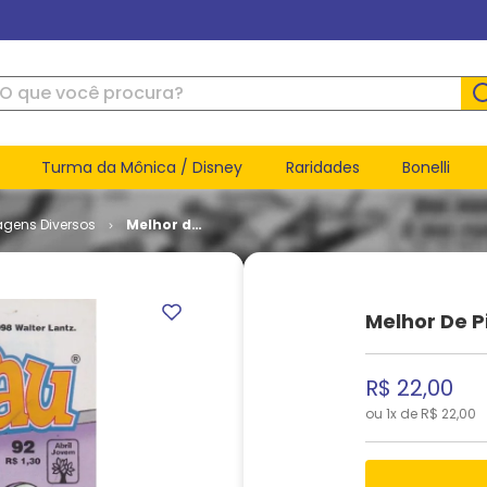
ue você procura?
Turma da Mônica / Disney
Raridades
Bonelli
agens Diversos
Melhor de
Pica-Pau
# 092
Melhor De 
R$
22
,
00
ou
1
x de
R$
22
,
00