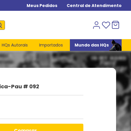
Meus Pedidos
Central de Atendimento
HQs Autorais
Importados
Mundo das HQs
Pica-Pau # 092
comprar