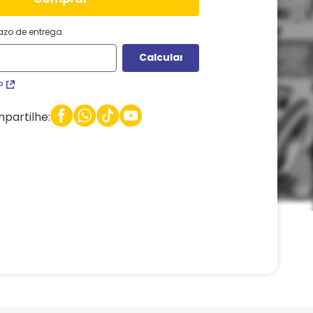
razo de entrega
P
partilhe: