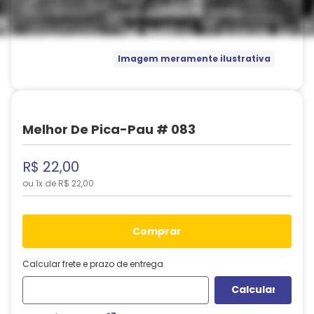
Imagem meramente ilustrativa
Melhor De Pica-Pau # 083
R$
22
,
00
ou
1
x de
R$
22
,
00
comprar
Calcular frete e prazo de entrega