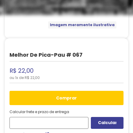
Imagem meramente ilustrativa
Melhor De Pica-Pau # 067
R$
22
,
00
ou
1
x de
R$
22
,
00
comprar
Calcular frete e prazo de entrega