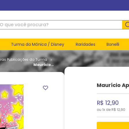
ue você procura?
Turma da Mônica / Disney
Raridades
Bonelli
tras Publicações da Turma
Maurício
Apresenta
# 10
Maurício Ap
R$
12
,
90
ou
1
x de
R$
12
,
90