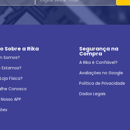
o Sobre a Rika
Segurança na 
Compra
m Somos?
A Rika é Confiável?
 Estamos?
Avaliações no Google
oja Física?
Política de Privacidade
alhe Conosco
Dados Legais
 Nosso APP
ões