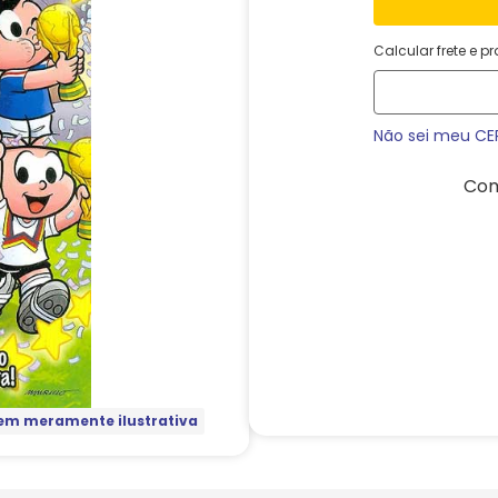
Calcular frete e p
Não sei meu CE
Com
m meramente ilustrativa