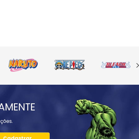
IAMENTE
ções.
Cadastrar