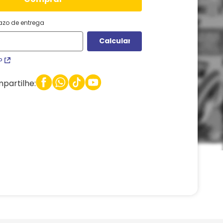
razo de entrega
P
partilhe: