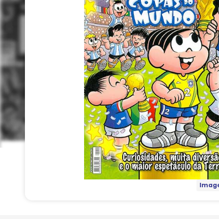
Image