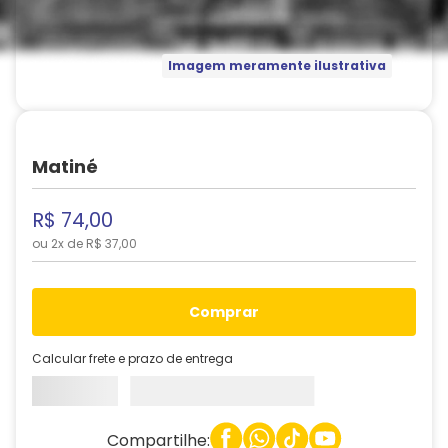
Imagem meramente ilustrativa
Matiné
R$
74
,
00
ou
2
x de
R$
37
,
00
comprar
Calcular frete e prazo de entrega
Compartilhe: