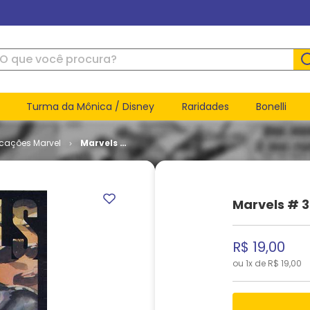
ue você procura?
Turma da Mônica / Disney
Raridades
Bonelli
icações Marvel
Marvels #
3
Marvels # 3
R$
19
,
00
ou
1
x de
R$
19
,
00