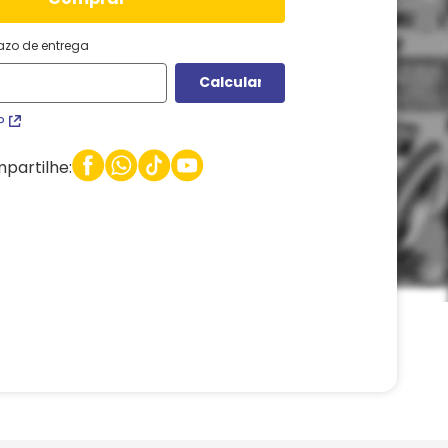
razo de entrega
P
partilhe: