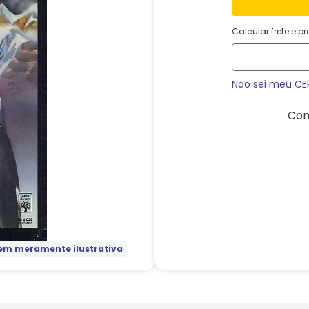
Calcular frete e p
Não sei meu CE
Com
m meramente ilustrativa