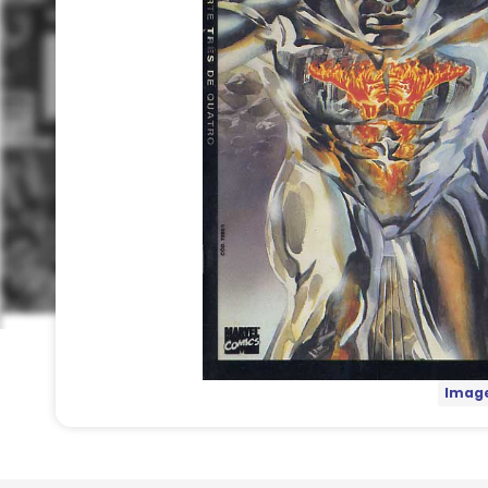
Image