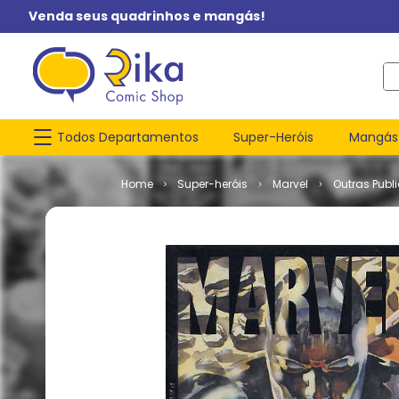
Venda seus quadrinhos e mangás!
O q
Todos Departamentos
Super-Heróis
Mangás
Super-heróis
Marvel
Outras Publ