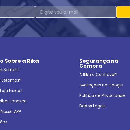
o Sobre a Rika
Segurança na 
Compra
m Somos?
A Rika é Confiável?
 Estamos?
Avaliações no Google
oja Física?
Política de Privacidade
alhe Conosco
Dados Legais
 Nosso APP
ões