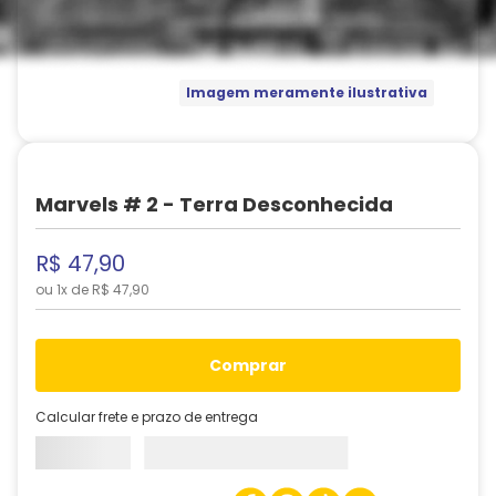
Imagem meramente ilustrativa
Marvels # 2 - Terra Desconhecida
R$
47
,
90
ou
1
x de
R$
47
,
90
comprar
Calcular frete e prazo de entrega