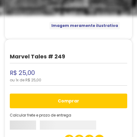
Imagem meramente ilustrativa
Marvel Tales # 249
R$
25
,
00
ou
1
x de
R$
25
,
00
comprar
Calcular frete e prazo de entrega