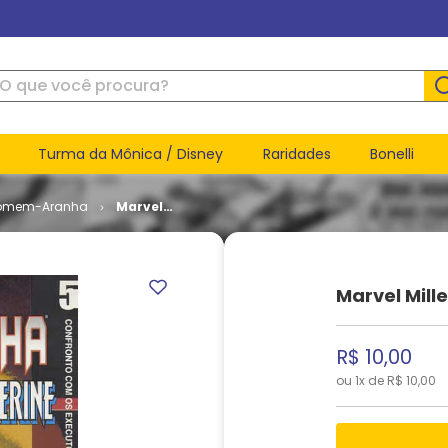
ue você procura?
Turma da Mônica / Disney
Raridades
Bonelli
omem-Aranha
Marvel
Millennium
# 005
Marvel Mill
R$
10
,
00
ou
1
x de
R$
10
,
00