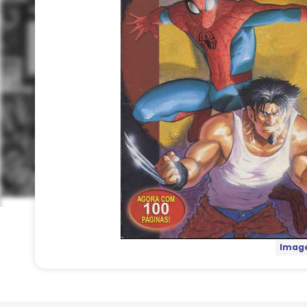
Image