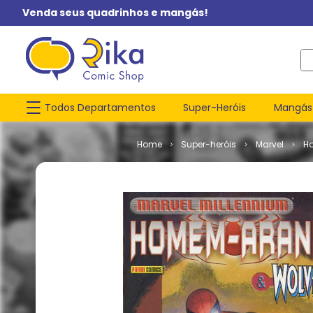
Venda seus quadrinhos e mangás!
O q
Todos Departamentos
Super-Heróis
Mangás
Super-heróis
Marvel
H