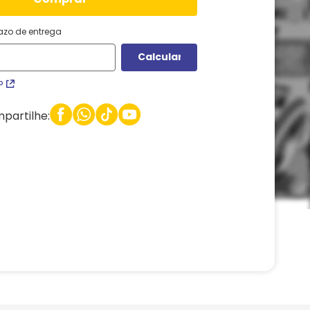
razo de entrega
P
partilhe: