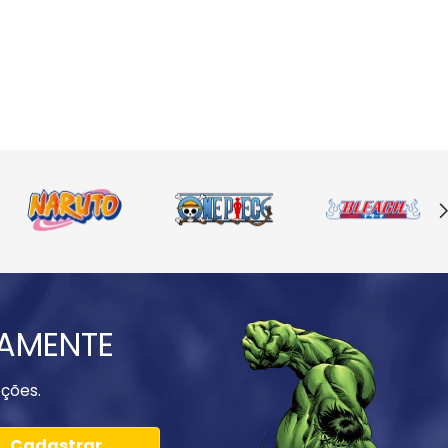
IAMENTE
ções.
Cadastrar