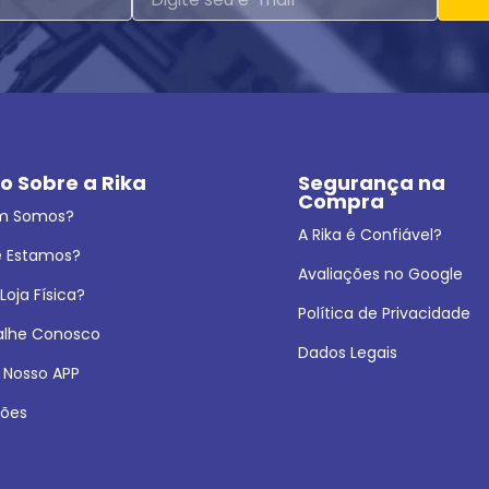
o Sobre a Rika
Segurança na 
Compra
m Somos?
A Rika é Confiável?
 Estamos?
Avaliações no Google
oja Física?
Política de Privacidade
alhe Conosco
Dados Legais
 Nosso APP
ões