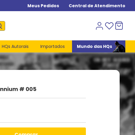
Meus Pedidos
Central de Atendimento
HQs Autorais
Importados
Mundo das HQs
ennium # 005
comprar