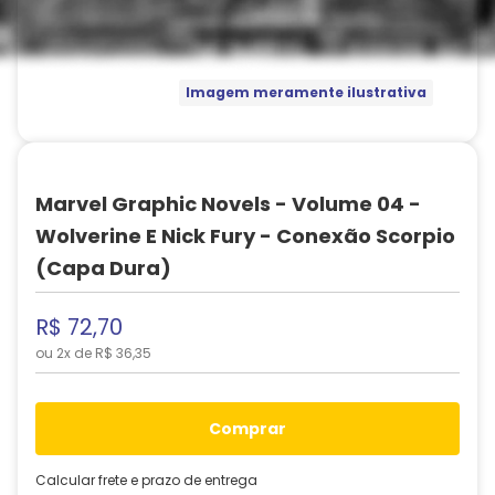
Imagem meramente ilustrativa
Marvel Graphic Novels - Volume 04 -
Wolverine E Nick Fury - Conexão Scorpio
(Capa Dura)
R$
72
,
70
ou
2
x de
R$
36
,
35
comprar
Calcular frete e prazo de entrega