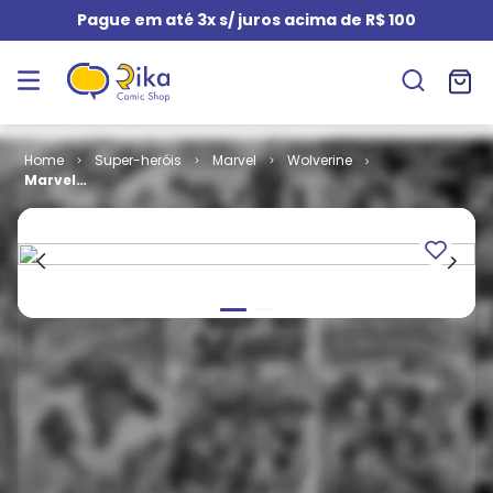
Pague em até 3x s/ juros acima de R$ 100
Super-heróis
Marvel
Wolverine
Marvel
Graphic
Novels -
Volume 04 -
Wolverine e
Nick Fury -
Conexão
Scorpio (Capa
Dura)