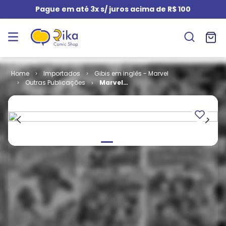
Pague em até 3x s/ juros acima de R$ 100
Importados
Gibis em inglês - Marvel
Outras Publicações
Marvel
Graphic Novel
- Excalibur -
Weird War III
(TPB)