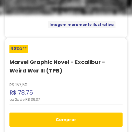
Imagem meramente ilustrativa
50%
OFF
Marvel Graphic Novel - Excalibur -
Weird War III (TPB)
R$
157
,
50
R$
78
,
75
ou
2
x de
R$
39
,
37
comprar