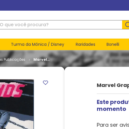
ue você procura?
Turma da Mônica / Disney
Raridades
Bonelli
as Publicações
Marvel
Graphic
Novel - 67
Seconds
(TPB)
Marvel Grap
Este produ
momento
Para ser avi