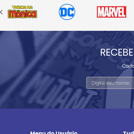
RECEBE
Cada
Menu do Usuário
Tud