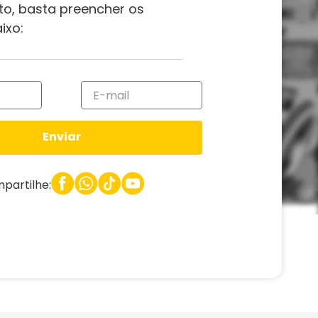
to, basta preencher os
ixo:
Enviar
partilhe: