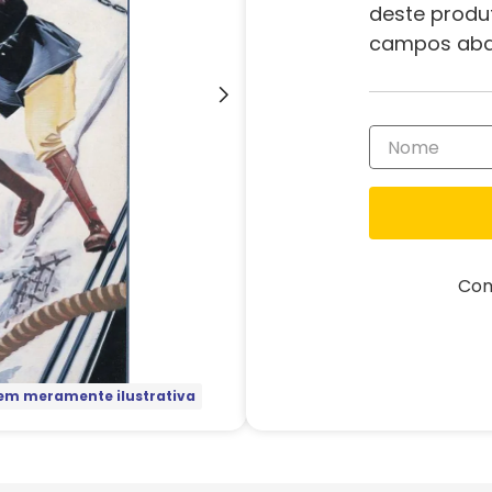
deste produ
campos aba
Com
m meramente ilustrativa