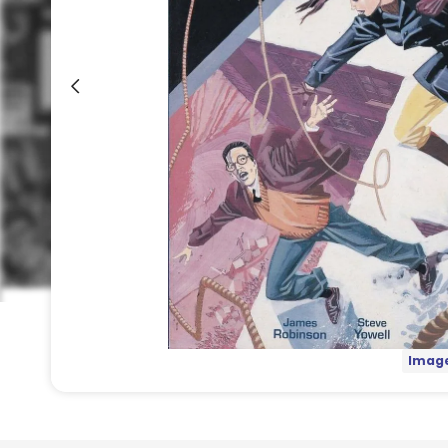
Image