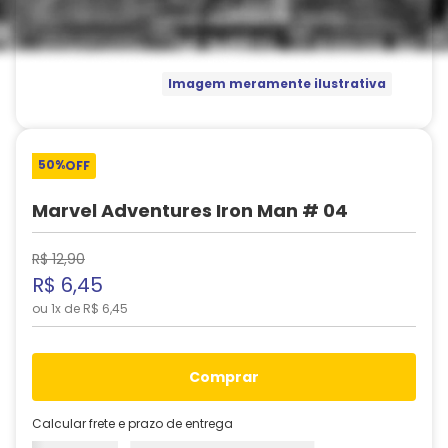
Imagem meramente ilustrativa
50%
OFF
Marvel Adventures Iron Man # 04
R$
12
,
90
R$
6
,
45
ou
1
x de
R$
6
,
45
comprar
Calcular frete e prazo de entrega