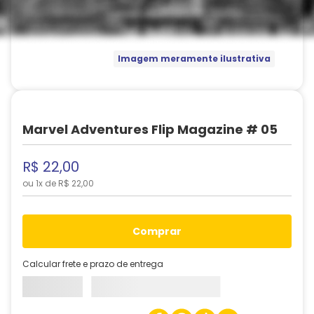
Imagem meramente ilustrativa
Marvel Adventures Flip Magazine # 05
R$
22
,
00
ou
1
x de
R$
22
,
00
comprar
Calcular frete e prazo de entrega