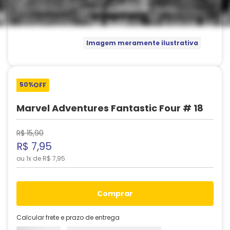
Imagem meramente ilustrativa
50%
OFF
Marvel Adventures Fantastic Four # 18
R$
15
,
90
R$
7
,
95
ou
1
x de
R$
7
,
95
comprar
Calcular frete e prazo de entrega