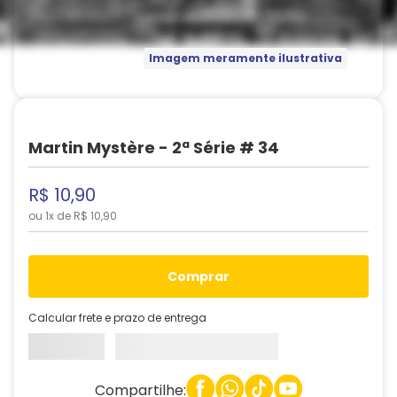
Imagem meramente ilustrativa
Martin Mystère - 2ª Série # 34
R$
10
,
90
ou
1
x de
R$
10
,
90
comprar
Calcular frete e prazo de entrega
Compartilhe: