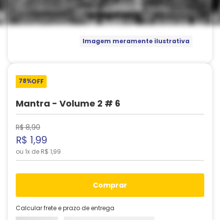
Imagem meramente ilustrativa
78%
OFF
Mantra - Volume 2 # 6
R$
8
,
90
R$
1
,
99
ou
1
x de
R$
1
,
99
comprar
Calcular frete e prazo de entrega