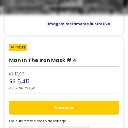
Imagem meramente ilustrativa
50%
OFF
Man In The Iron Mask # 4
R$
12
,
90
R$
6
,
45
ou
1
x de
R$
6
,
45
comprar
Calcular frete e prazo de entrega