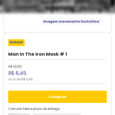
Imagem meramente ilustrativa
50%
OFF
Man In The Iron Mask # 1
R$
12
,
90
R$
6
,
45
ou
1
x de
R$
6
,
45
comprar
Calcular frete e prazo de entrega