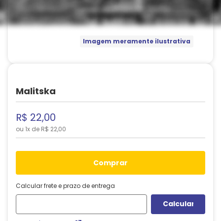
Imagem meramente ilustrativa
Malitska
R$
22
,
00
ou
1
x de
R$
22
,
00
comprar
Calcular frete e prazo de entrega