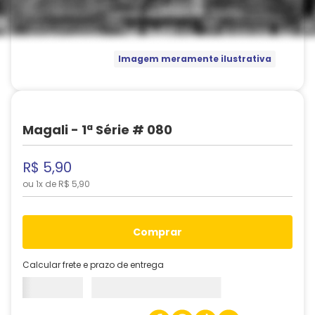
Imagem meramente ilustrativa
Magali - 1ª Série # 080
R$
5
,
90
ou
1
x de
R$
5
,
90
comprar
Calcular frete e prazo de entrega