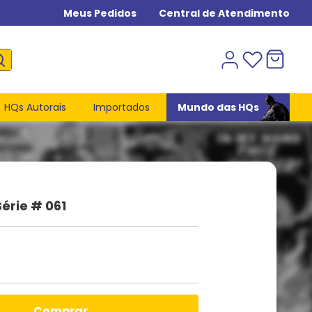
Meus Pedidos
Central de Atendimento
HQs Autorais
Importados
Mundo das HQs
Série # 061
comprar