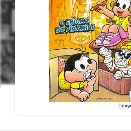
Image