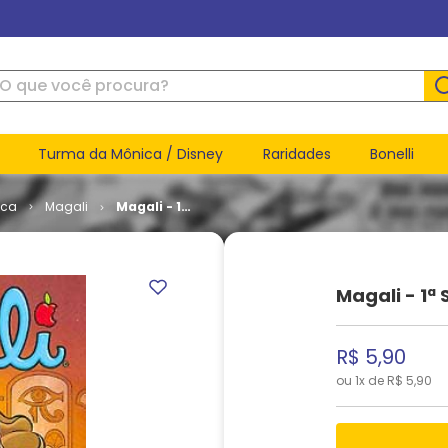
ue você procura?
Turma da Mônica / Disney
Raridades
Bonelli
ica
Magali
Magali - 1ª
Série # 061
Magali - 1ª 
R$
5
,
90
ou
1
x de
R$
5
,
90