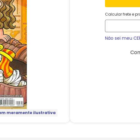
Calcular frete e p
Não sei meu CE
Com
m meramente ilustrativa