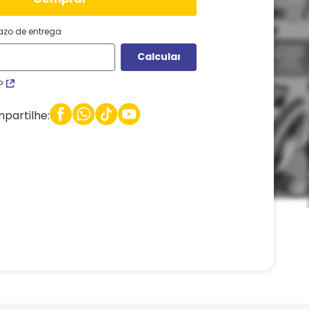
razo de entrega
P
partilhe: