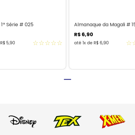
 1ª Série # 025
Almanaque da Magali # 1
R$
6
,
90
☆
☆
☆
☆
☆
☆
e
R$
5
,
90
até
1
x de
R$
6
,
90