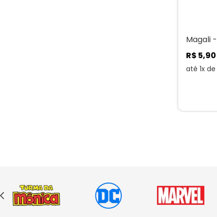
Magali -
R$
5
,
90
até
1
x d