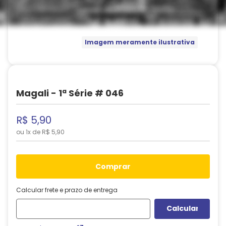
Imagem meramente ilustrativa
Magali - 1ª Série # 046
R$
5
,
90
ou
1
x de
R$
5
,
90
comprar
Calcular frete e prazo de entrega