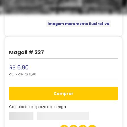
Imagem meramente ilustrativa
Magali # 337
R$
6
,
90
ou
1
x de
R$
6
,
90
comprar
Calcular frete e prazo de entrega