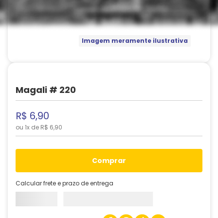
Imagem meramente ilustrativa
Magali # 220
R$
6
,
90
ou
1
x de
R$
6
,
90
comprar
Calcular frete e prazo de entrega